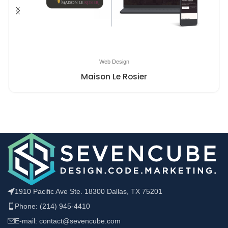
Web Design
Maison Le Rosier
1910 Pacific Ave Ste. 18300 Dallas, TX 75201
Phone: (214) 945-4410
E-mail: contact@sevencube.com